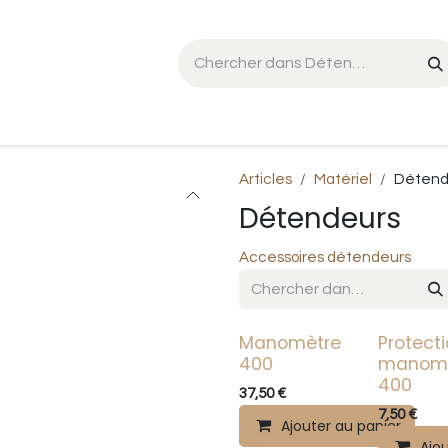
he Seal SL:01
Triton mCCR
FX CCR
Événements
Articles
Matériel
Détend
Détendeurs
Accessoires détendeurs
Manomètre
Protect
400
manomè
400
37,50
€
7,50
€
Ajouter au panier
Ajo