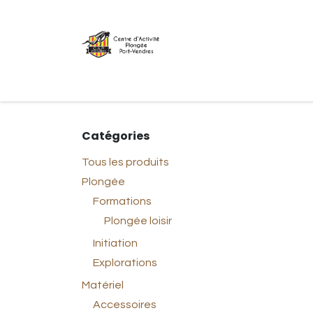
Se rendre au contenu
Accueil
Shop
Combinaison étanc
Catégories
Tous les produits
Plongée
Formations
Plongée loisir
Initiation
Explorations
Matériel
Accessoires