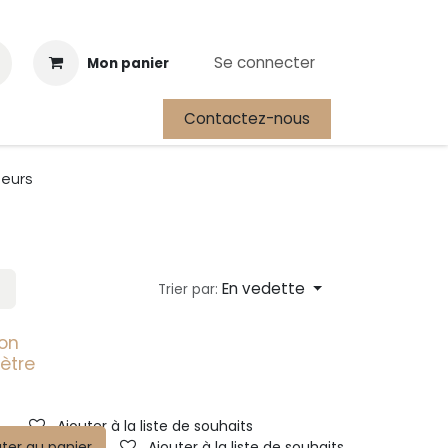
Se connecter
Mon panier
Contactez-nous
Cours
Festival International de la Plongée Autonome
eurs
En vedette
Trier par:
ion
tre
Ajouter à la liste de souhaits
uter au panier
Ajouter à la liste de souhaits