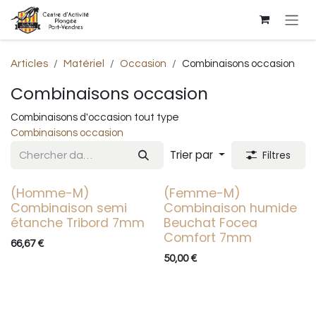
Se rendre au contenu
Articles
Matériel
Occasion
Combinaisons occasion
Combinaisons occasion
Combinaisons d'occasion tout type
Combinaisons occasion
Trier par
Filtres
(Homme-M)
(Femme-M)
Occasion
Occasion
Combinaison semi
Combinaison humide
étanche Tribord 7mm
Beuchat Focea
Comfort 7mm
66,67
€
50,00
€