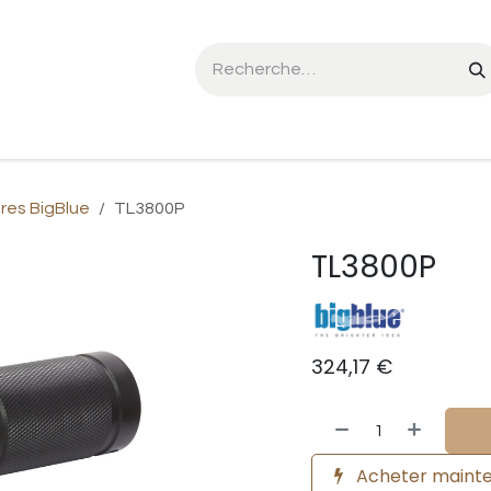
he Seal SL:01
Triton mCCR
FX CCR
Événements
res BigBlue
TL3800P
TL3800P
324,17
€
Acheter maint