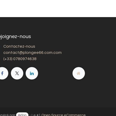
ejoignez-nous
Contactez-nous
contact@plongee66.com.com
(+33) 0780974638
néré par
- Le #1
Open Source eCommerce