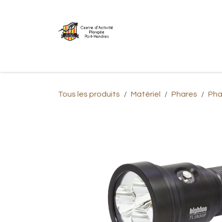
Se rendre au contenu
Accueil
Shop
Combinaison étanc
Tous les produits
Matériel
Phares
Pha