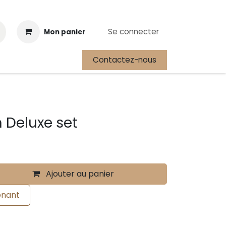
Se connecter
Mon panier
Contactez-nous
Cours
Festival International de la Plongée Autonome
 Deluxe set
Ajouter au panier
enant