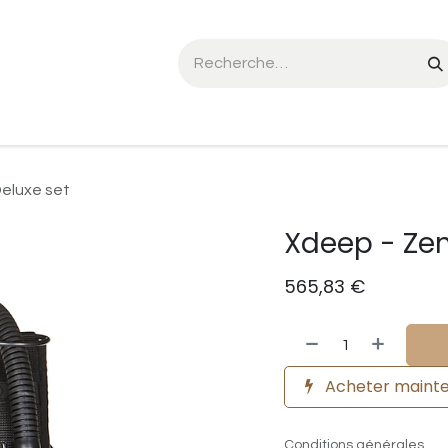
he Seal SL:01
Triton mCCR
FX CCR
Événements
eluxe set
Xdeep - Zen
565,83
€
Acheter maint
Conditions générales