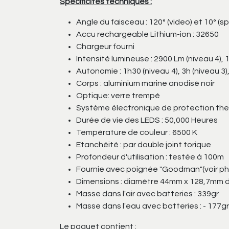
Spécificités techniques :
Angle du faisceau : 120° (video) et 10° (s
Accu rechargeable Lithium-ion : 32650
Chargeur fourni
Intensité lumineuse : 2900 Lm (niveau 4), 
Autonomie : 1h30 (niveau 4), 3h (niveau 3),
Corps : aluminium marine anodisé noir
Optique: verre trempé
Système électronique de protection th
Durée de vie des LEDS : 50,000 Heures
Température de couleur : 6500 K
Etanchéité : par double joint torique
Profondeur d'utilisation : testée à 100m
Fournie avec poignée "Goodman"(voir ph
Dimensions : diamètre 44mm x 128,7mm d
Masse dans l'air avec batteries : 339gr
Masse dans l'eau avec batteries : - 177gr
Le paquet contient :