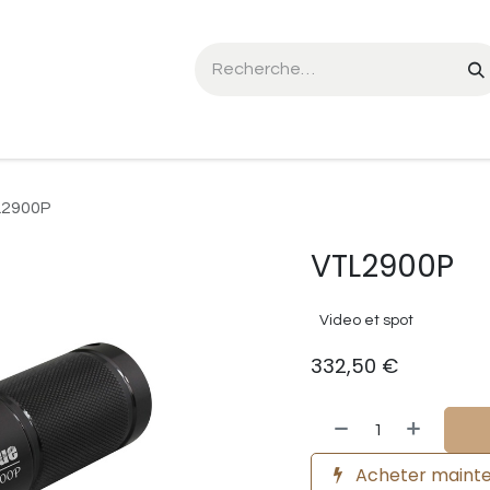
he Seal SL:01
Triton mCCR
FX CCR
Événements
L2900P
VTL2900P
Video et spot
332,50
€
Acheter maint