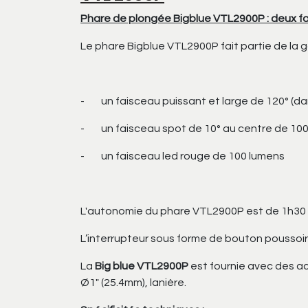
Phare de plongée Bigblue VTL2900P : deux fa
Le phare Bigblue VTL2900P fait partie de la 
- un faisceau puissant et large de 120° (dan
- un faisceau spot de 10° au centre de 10
- un faisceau led rouge de 100 lumens
L'autonomie du phare VTL2900P est de 1h30 à
L’interrupteur sous forme de bouton poussoir
La
Big blue VTL2900P
est fournie avec des ac
Ø1" (25.4mm), lanière.