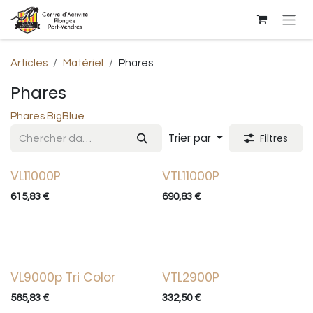
Se rendre au contenu
Articles
Matériel
Phares
Phares
Phares BigBlue
Trier par
Filtres
VL11000P
VTL11000P
Vente
615,83
€
690,83
€
VL9000p Tri Color
VTL2900P
565,83
€
332,50
€