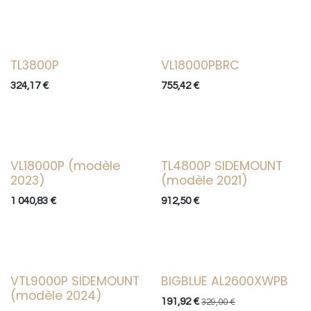
TL3800P
VL18000PBRC
Vente
324,17
€
755,42
€
VL18000P (modèle
TL4800P SIDEMOUNT
Vente
2023)
(modèle 2021)
1 040,83
€
912,50
€
VTL9000P SIDEMOUNT
BIGBLUE AL2600XWPB
Vente
Vente
(modèle 2024)
191,92
€
329,00
€