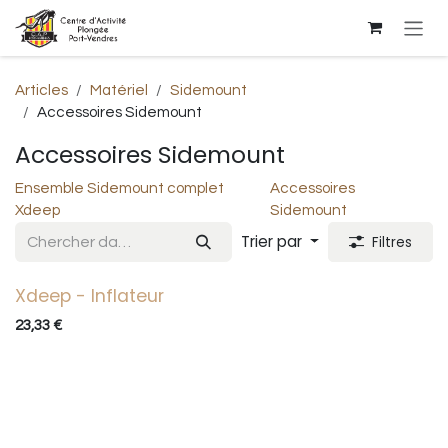
Se rendre au contenu
Articles
Matériel
Sidemount
Accessoires Sidemount
Accessoires Sidemount
Ensemble Sidemount complet
Accessoires
Xdeep
Sidemount
Trier par
Filtres
Xdeep - Inflateur
23,33
€