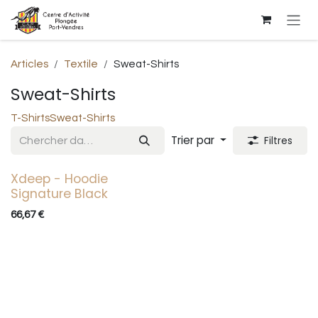
Se rendre au contenu
Articles
Textile
Sweat-Shirts
Sweat-Shirts
T-Shirts
Sweat-Shirts
Trier par
Filtres
Xdeep - Hoodie
Signature Black
66,67
€