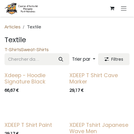
Se rendre au contenu
Articles
Textile
Textile
T-Shirts
Sweat-Shirts
Trier par
Filtres
Xdeep - Hoodie
XDEEP T Shirt Cave
Signature Black
Marker
66,67
€
29,17
€
XDEEP T Shirt Paint
XDEEP Tshirt Japanese
Wave Men
29,17
€