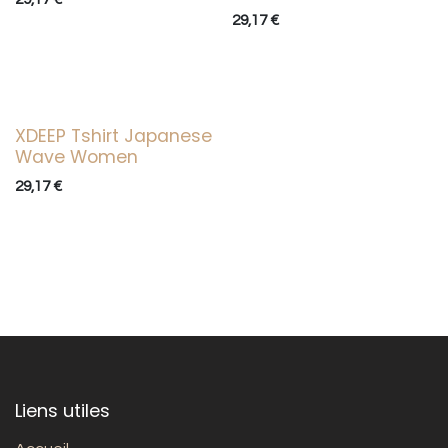
29,17
€
XDEEP Tshirt Japanese
Wave Women
29,17
€
Liens utiles