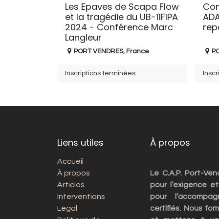
Les Epaves de Scapa Flow
Con
et la tragédie du UB-11FIPA
ADA
2024 - Conférence Marc
rep
Langleur
PORT VENDRES
,
France
P
Inscriptions terminées
Inscr
Liens utiles
À propos
Accueil
À propos
Le C.A.P. Port-Ve
Articles
pour l’exigence et
Interventions
pour l’accompag
Légal
certifiés. Nous fo