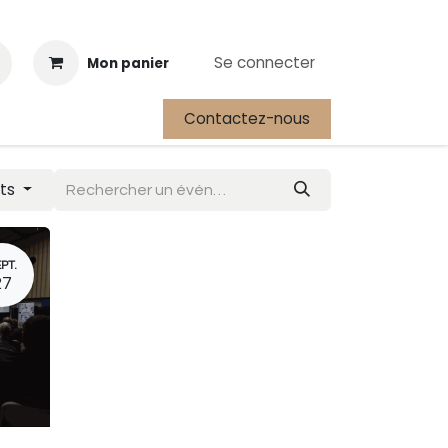
Se connecter
Mon panier
Contactez-nous
Cours
Festival International de la Plongée Autonome
nts
PT.
27