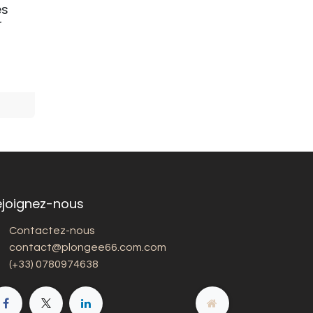
es
r
ejoignez-nous
Contactez-nous
contact@plongee66.com.com
(+33) 0780974638