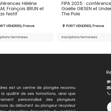
férences Hélène
FIPA 2025 : conférenc
M, François BRUN et
Gaëlle GIESEN et Unde
as festif
The Pole
ORT VENDRES
,
France
PORT VENDRES
,
France
iptions terminées
Inscriptions terminées
R
ndres est un centre de plongée reconnu
 la qualité de ses formations, ainsi que
nement personnalisé des plongeurs
rmons du débutant au plongeur recycleur