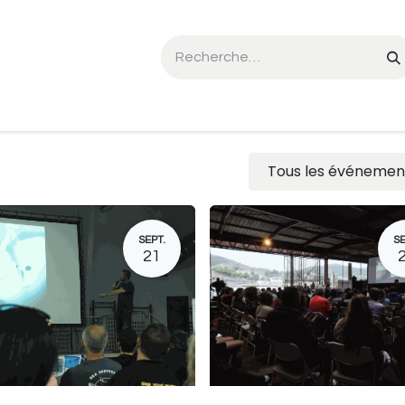
he Seal SL:01
Triton mCCR
FX CCR
Événements
Tous les événeme
SEPT.
SE
21